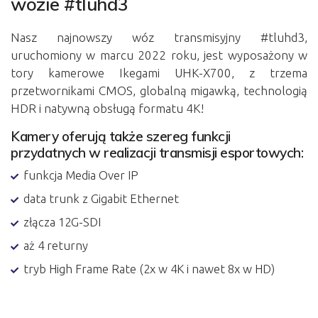
wozie #tluhd3
Nasz najnowszy wóz transmisyjny #tluhd3,
uruchomiony w marcu 2022 roku, jest wyposażony w
tory kamerowe Ikegami UHK-X700, z trzema
przetwornikami CMOS, globalną migawką, technologią
HDR i natywną obsługą formatu 4K!
Kamery oferują także szereg funkcji
przydatnych w realizacji transmisji esportowych:
funkcja Media Over IP
data trunk z Gigabit Ethernet
złącza 12G-SDI
aż 4 returny
tryb High Frame Rate (2x w 4K i nawet 8x w HD)