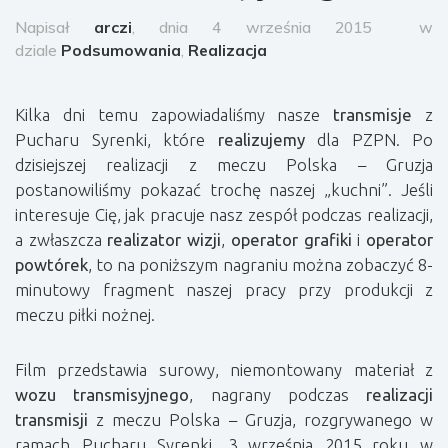
Napisał
arczi
, dnia 4 września 2015
w
dziale
Podsumowania
,
Realizacja
Kilka dni temu zapowiadaliśmy nasze
transmisje
z
Pucharu Syrenki, które
realizujemy
dla PZPN. Po
dzisiejszej realizacji z meczu Polska – Gruzja
postanowiliśmy pokazać trochę naszej „kuchni”. Jeśli
interesuje Cię, jak pracuje nasz zespół podczas realizacji,
a zwłaszcza
realizator wizji
,
operator grafiki
i
operator
powtórek
, to na poniższym nagraniu można zobaczyć 8-
minutowy fragment naszej pracy przy produkcji z
meczu piłki nożnej.
Film przedstawia surowy, niemontowany materiał z
wozu transmisyjnego
, nagrany podczas
realizacji
transmisji
z meczu Polska – Gruzja, rozgrywanego w
ramach Pucharu Syrenki, 3 września 2015 roku w