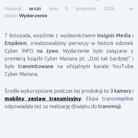
Napisał
arczi
, dnia 8 listopada 2016
w
dziale
Wydarzenia
7 listopada, wspólnie z wydawnictwem
Insignis Media
i
Empikiem
, zrealizowaliśmy pierwszy w historii odcinek
Cyber INFO
na żywo
. Wydarzenie było związane z
premierą książki Cyber Mariana pt. „Dziś tak bardziej!” i
było
transmitowane
na oficjalnym kanale YouTube
Cyber Mariana.
Środki wykorzystane podczas tej produkcji to
3 kamery
i
mobilny zestaw transmisyjny
. Ekipa
transmisjelive
odpowiadała też za realizację dźwięku do
transmisji
.