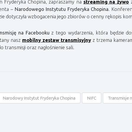
in Fryderyka Chopina, zapraszamy na
streaming na żywo
z
ienta –
Narodowego Instytutu Fryderyka Chopina
. Konfere
zie dotyczyła wzbogacenia jego zbiorów o cenny rękopis ko
ansmisję na Facebooku
z tego wydarzenia, która będzie do
stany nasz
mobilny zestaw transmisyjny
z trzema kameram
o transmisji oraz nagłośnienie sali.
Narodowy Instytut Fryderyka Chopina
NIFC
Transmisje 