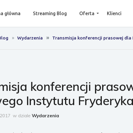
na główna
Streaming Blog
Oferta
Klienci
Blog
Wydarzenia
Transmisja konferencji prasowej dl
misja konferencji prasow
go Instytutu Fryderyk
o 2017
w dziale
Wydarzenia