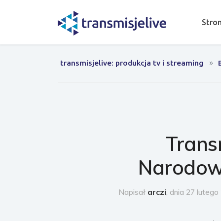
Stro
transmisjelive: produkcja tv i streaming
Trans
Narodowe
Napisał
arczi
, dnia 27 luteg