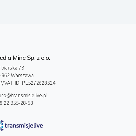
dia Mine Sp. z o.o.
rbiarska 73
-862 Warszawa
P/VAT ID: PL5272628324
uro@transmisjelive.pl
8 22 355-28-68