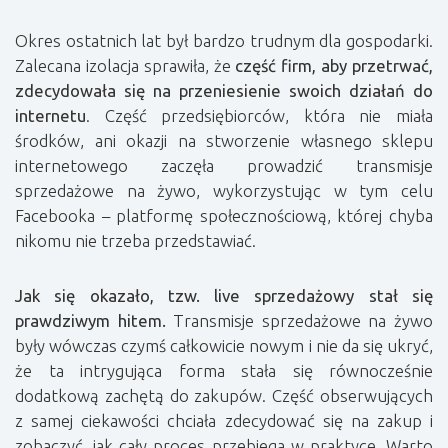
Okres ostatnich lat był bardzo trudnym dla gospodarki.
Zalecana izolacja sprawiła, że
część firm, aby przetrwać,
zdecydowała się na przeniesienie swoich działań do
internetu
. Część przedsiębiorców, która nie miała
środków, ani okazji na stworzenie własnego sklepu
internetowego zaczęła prowadzić transmisje
sprzedażowe na żywo, wykorzystując w tym celu
Facebooka – platformę społecznościową, której chyba
nikomu nie trzeba przedstawiać.
Jak się okazało, tzw. live sprzedażowy stał się
prawdziwym hitem.
Transmisje sprzedażowe na żywo
były wówczas czymś całkowicie nowym i nie da się ukryć,
że ta intrygująca forma stała się równocześnie
dodatkową zachętą do zakupów. Część obserwujących
z samej ciekawości chciała zdecydować się na zakup i
zobaczyć, jak cały proces przebiega w praktyce. Warto