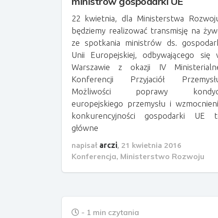
ministrów gospodarki UE
22 kwietnia, dla Ministerstwa Rozwoj
będziemy realizować transmisję na ży
ze spotkania ministrów ds. gospodar
Unii Europejskiej, odbywającego się
Warszawie z okazji IV Ministerialn
Konferencji Przyjaciół Przemysłu
Możliwości poprawy kondycj
europejskiego przemysłu i wzmocnien
konkurencyjności gospodarki UE t
główne
napisał
arczi
,
21 kwietnia 2016
Konferencja
,
Ministerstwo Rozwoju
- 1 min czytania