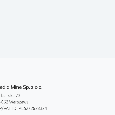
dia Mine Sp. z o.o.
rbiarska 73
-862 Warszawa
P/VAT ID: PL5272628324