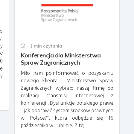
go
y.
- 1 min czytania
zy
w
Konferencja dla Ministerstwa
00
Spraw Zagranicznych
ę
Miło nam poinformować o pozyskaniu
wy
nowego klienta – Ministerstwo Spraw
Zagranicznych wybrało naszą firmę do
realizacji transmisji internetowej z
konferencji „Dysfunkcje polskiego prawa
– jak poprawić system środków prawnych
w Polsce?”, która odbędzie się 16
października w Lublinie. Z tej