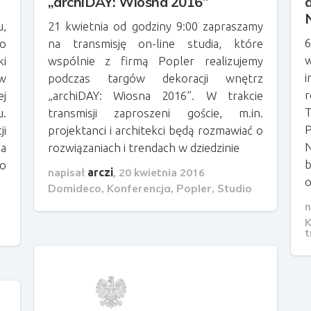
„archiDAY: Wiosna 2016”
u,
21 kwietnia od godziny 9:00 zapraszamy
6
wo
na transmisję on-line studia, które
w
ki
wspólnie z firmą Popler realizujemy
i
 w
podczas targów dekoracji wnętrz
ej
„archiDAY: Wiosna 2016”. W trakcie
.
transmisji zaproszeni goście, m.in.
P
i
projektanci i architekci będą rozmawiać o
N
ia
rozwiązaniach i trendach w dziedzinie
b
o
napisał
arczi
,
20 kwietnia 2016
o
Domideco
,
Konferencja
,
Popler
,
Studio
n
K
t