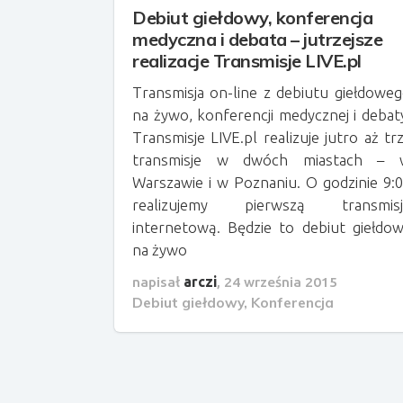
Debiut giełdowy, konferencja
medyczna i debata – jutrzejsze
realizacje Transmisje LIVE.pl
Transmisja on-line z debiutu giełdowe
na żywo, konferencji medycznej i debat
Transmisje LIVE.pl realizuje jutro aż tr
transmisje w dwóch miastach – 
Warszawie i w Poznaniu. O godzinie 9:
realizujemy pierwszą transmisj
internetową. Będzie to debiut giełdo
na żywo
napisał
arczi
,
24 września 2015
Debiut giełdowy
,
Konferencja