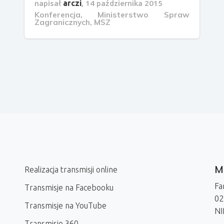
napisał
arczi
,
14 października 2015
Konferencja
,
Ministerstwo Spraw
Zagranicznych
,
MSZ
Me
Realizacja transmisji online
Fa
Transmisje na Facebooku
02
Transmisje na YouTube
NI
Transmisje 360