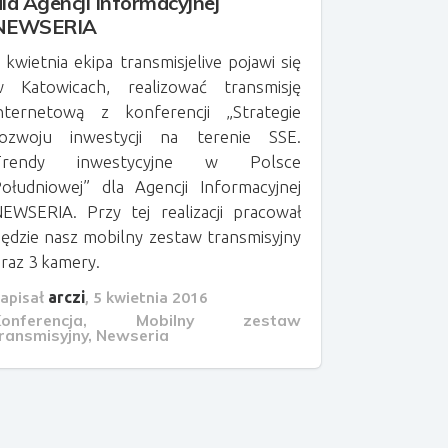
dla Agencji Informacyjnej
NEWSERIA
 kwietnia ekipa transmisjelive pojawi się
 Katowicach, realizować transmisję
nternetową z konferencji „Strategie
rozwoju inwestycji na terenie SSE.
Trendy inwestycyjne w Polsce
ołudniowej” dla Agencji Informacyjnej
EWSERIA. Przy tej realizacji pracował
ędzie nasz mobilny zestaw transmisyjny
raz 3 kamery.
apisał
arczi
,
5 kwietnia 2016
onferencja
,
Mobilny zestaw
ransmisyjny
,
Newseria