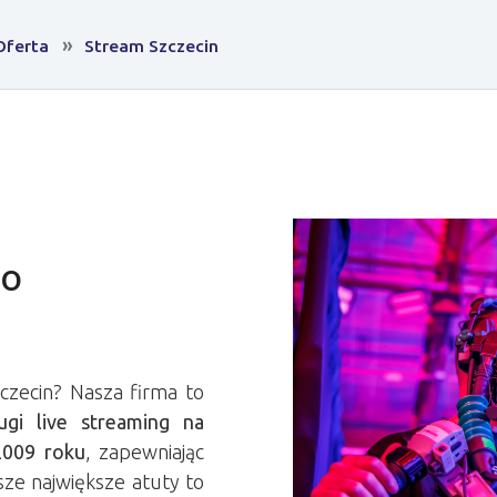
Oferta
Stream Szczecin
co
czecin? Nasza firma to
ugi live streaming na
 2009 roku
, zapewniając
sze największe atuty to