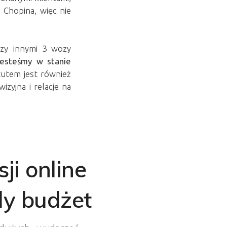
 Chopina, więc nie
dzy innymi 3
wozy
jesteśmy w stanie
tutem jest również
wizyjna
i relacje na
ji online
dy budżet