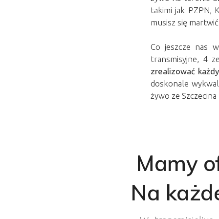
takimi jak PZPN, 
musisz się martwić
Co jeszcze nas w
transmisyjne
, 4 z
zrealizować każd
doskonale wykwali
żywo ze Szczecina
Mamy ofe
Na każde