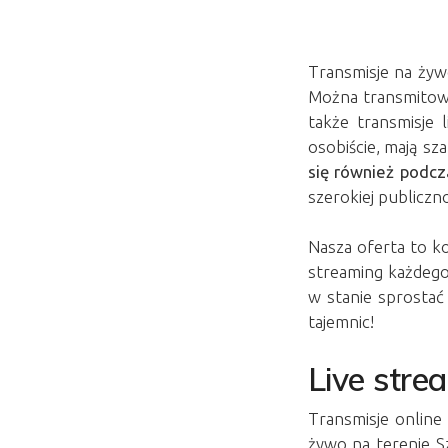
Transmisje na żywo
Można transmitowa
także transmisje 
osobiście, mają sz
się również podc
szerokiej publiczn
Nasza oferta to k
streaming każdego
w stanie sprosta
tajemnic!
Live stre
Transmisje online
żywo na terenie Sz