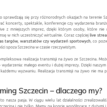
 sprawdzają się przy różnorodnych okazjach na terenie Szc
ć koncerty, spektakle, konferencje czy wydarzenia bran
live z mniejszych imprez, dzięki którym osoby, które ni
ansę w nich uczestniczyć wirtualnie. Coraz częściej
live stre
zas targów, warsztatów czy wydarzeń sportowych
, co poz
ości spoza Szczecina w czasie rzeczywistym.
ompleksowa realizacja transmisji na żywo ze Szczecina. Mo
 wydarzenia: małego eventu i dużej imprezy. Dzięki naszy
ć każdemu wyzwaniu.
Realizacja transmisji na żywo
nie ma p
aming Szczecin – dlaczego my?
to nasza pasja. W ciągu wielu lat działalności zrealizowaliś
czecina i nie tylko. Mamy na koncie współprace z dużymi i