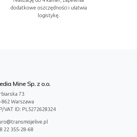
dodatkowe oszczędności i ułatwia
logistykę.
dia Mine Sp. z o.o.
rbiarska 73
-862 Warszawa
P/VAT ID: PL5272628324
uro@transmisjelive.pl
8 22 355-28-68