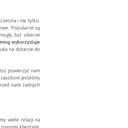
zecina i nie tylko.
żowe. Popularne są
e mogły być obecne
aming wykorzystuje
wala na dotarcie do
żesz powierzyć nam
m zasobom jesteśmy
rzed nami żadnych
my wiele relacji na
 znanymi klientami,