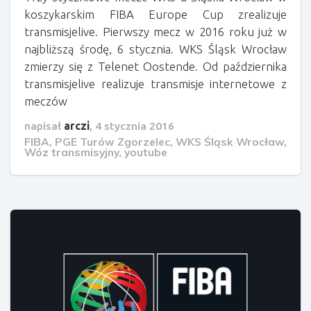
koszykarskim FIBA Europe Cup zrealizuje
transmisjelive. Pierwszy mecz w 2016 roku już w
najbliższą środę, 6 stycznia. WKS Śląsk Wrocław
zmierzy się z Telenet Oostende. Od października
transmisjelive realizuje transmisje internetowe z
meczów
napisał
arczi
,
4 stycznia 2016
FIBA
,
PGE Turów Zgorzelec
,
WKS Śląsk Wrocław
,
Wóz transmisyjny
,
youtube