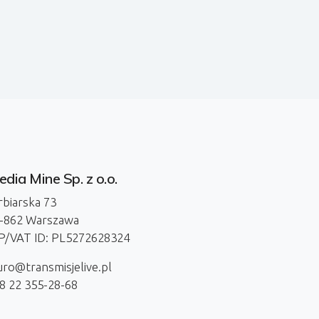
dia Mine Sp. z o.o.
rbiarska 73
-862 Warszawa
P/VAT ID: PL5272628324
uro@transmisjelive.pl
8 22 355-28-68