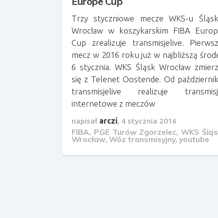
Europe Cup
Trzy styczniowe mecze WKS-u Śląsk
Wrocław w koszykarskim FIBA Europ
Cup zrealizuje transmisjelive. Pierws
mecz w 2016 roku już w najbliższą środ
6 stycznia. WKS Śląsk Wrocław zmier
się z Telenet Oostende. Od październi
transmisjelive realizuje transmis
internetowe z meczów
napisał
arczi
,
4 stycznia 2016
FIBA
,
PGE Turów Zgorzelec
,
WKS Śląs
Wrocław
,
Wóz transmisyjny
,
youtube