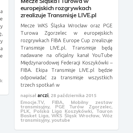
Mecze Śląska i Turowa w
europejskich rozgrywkach
a
zrealizuje Transmisje LIVE.pl
e
Mecze WKS Śląska Wrocław oraz PGE
zy
Turowa Zgorzelec w europejskich
ę,
rozgrywkach FIBA Europe Cup zrealizuje
zy
Transmisje LIVE.pl. Transmisje będą
ka
nadawane na oficjalny kanał YouTube
je
Międzynarodowej Federacji Koszykówki –
FIBA. Ekipa Transmisje LIVE.pl będzie
odpowiadać za transmisje wszystkich
k
trzech spotkań w
napisał
arczi
,
28 października 2015
Emocje.TV
,
FIBA
,
Mobilny zestaw
transmisyjny
,
PGE Turów Zgorzelec
,
PLK
,
Polska Liga Koszykówki
,
Tauron
Basket Liga
,
WKS Śląsk Wrocław
,
Wóz
transmisyjny
,
youtube