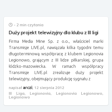
- 2 min czytania
Duży projekt telewizyjny dla klubu z III ligi
Firma Media Mine Sp. z o.o., właściciel marki
Transmisje LIVE.pl, nawiązała kilka tygodni temu
długoterminową współpracę z klubem Legionovia
Legionowo, grającym z III lidze piłkarskiej, grupa
łódzko-mazowiecka. W ramach współpracy
Transmisje LIVE.pl zrealizuje duży projekt
telewizyjny, obejmujący produkcję sygnału z
napisał
arczi
,
12 sierpnia 2012
III Liga
,
Legionovia
,
Legionovia Legionowo
,
Legionowo