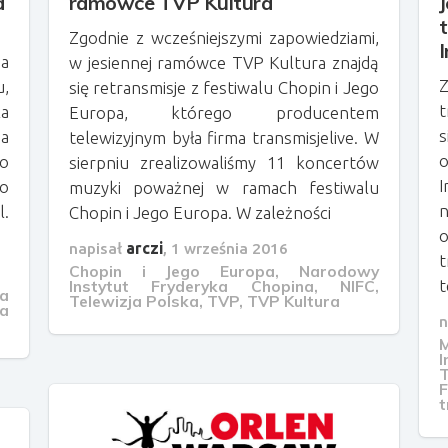
a
ramówce TVP Kultura
Zgodnie z wcześniejszymi zapowiedziami,
I
na
w jesiennej ramówce TVP Kultura znajdą
u,
się retransmisje z festiwalu Chopin i Jego
t
ka
Europa, którego producentem
s
a
telewizyjnym była firma transmisjelive. W
go
sierpniu zrealizowaliśmy 11 koncertów
I
o
muzyki poważnej w ramach festiwalu
.
Chopin i Jego Europa. W zależności
o
napisał
arczi
,
1 września 2016
t
Chopin i Jego Europa
,
Narodowy
Instytut Fryderyka Chopina
,
NIFC
,
t
ia
Telewizja Polska
,
TVP
,
TVP Kultura
ja
n
M
t