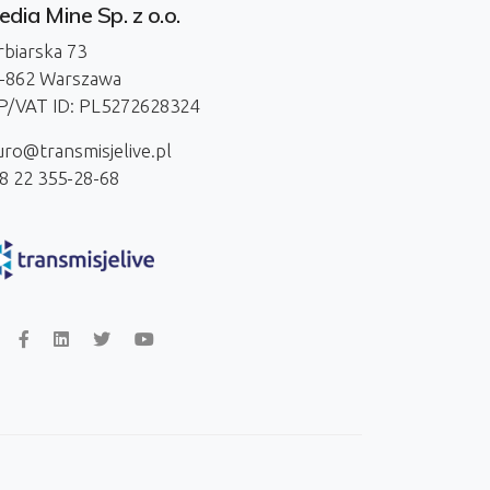
dia Mine Sp. z o.o.
rbiarska 73
-862 Warszawa
P/VAT ID: PL5272628324
uro@transmisjelive.pl
8 22 355-28-68