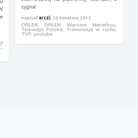
u
sygnał
 W
je
napisał
arczi
,
20 kwietnia 2015
ORLEN
,
ORLEN Warsaw Marathon
,
Telewizja Polska
,
Transmisja w ruchu
,
TVP
,
youtube
y
C
,