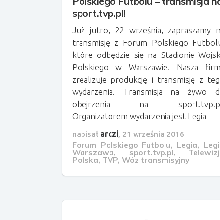
Polskiego Futbolu – transmisja n
sport.tvp.pl!
Już jutro, 22 września, zapraszamy 
transmisję z Forum Polskiego Futbol
które odbędzie się na Stadionie Wojs
Polskiego w Warszawie. Nasza firm
zrealizuje produkcję i transmisję z te
wydarzenia. Transmisja na żywo d
obejrzenia na sport.tvp.pl
Organizatorem wydarzenia jest Legia
napisał
arczi
,
21 września 2016
Forum Polskiego Futbolu
,
Legia
,
Leg
Warszawa
,
sport.tvp.pl
,
Telewiz
Polska
,
TVP
,
Wóz transmisyjny