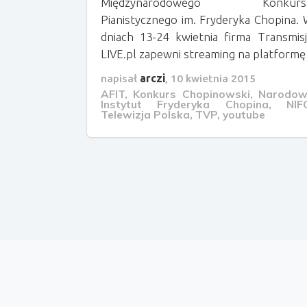
Międzynarodowego Konkurs
Pianistycznego im. Fryderyka Chopina.
dniach 13-24 kwietnia firma Transmis
LIVE.pl zapewni streaming na platformę
napisał
arczi
,
10 kwietnia 2015
AFIT
,
Konkurs Chopinowski
,
Narodow
Instytut Fryderyka Chopina
,
NIF
Telewizja Polska
,
TVP
,
youtube