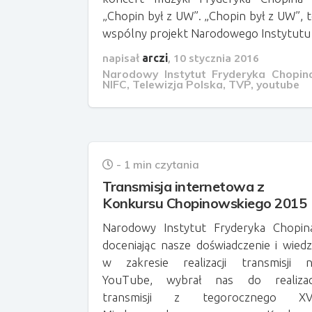
„Chopin był z UW”. „Chopin był z UW”, 
wspólny projekt Narodowego Instytutu
napisał
arczi
,
10 stycznia 2016
Narodowy Instytut Fryderyka Chopin
NIFC
,
Telewizja Polska
,
TVP
,
youtube
- 1 min czytania
Transmisja internetowa z
Konkursu Chopinowskiego 2015
Narodowy Instytut Fryderyka Chopin
doceniając nasze doświadczenie i wied
w zakresie realizacji transmisji 
YouTube, wybrał nas do realizacj
transmisji z tegorocznego XVI