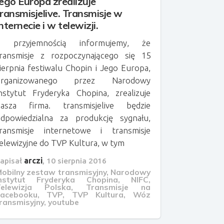
Jego Europa zrealizuje
transmisjelive. Transmisje w
nternecie i w telewizji.
Z przyjemnością informujemy, że
ransmisje z rozpoczynającego się 15
ierpnia festiwalu Chopin i Jego Europa,
organizowanego przez Narodowy
nstytut Fryderyka Chopina, zrealizuje
nasza firma. transmisjelive będzie
dpowiedzialna za produkcję sygnału,
ransmisje internetowe i transmisje
elewizyjne do TVP Kultura, w tym
apisał
arczi
,
10 sierpnia 2016
obilny zestaw transmisyjny
,
Narodowy
Instytut Fryderyka Chopina
,
NIFC
,
Telewizja Polska
,
Transmisje na
Facebooku
,
TVP
,
TVP Kultura
,
Wóz
ransmisyjny
,
youtube