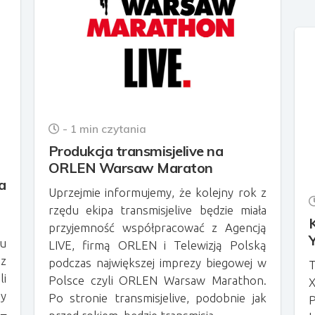
- 1 min czytania
Produkcja transmisjelive na
ORLEN Warsaw Maraton
a
Uprzejmie informujemy, że kolejny rok z
rzędu ekipa transmisjelive będzie miała
przyjemność współpracować z Agencją
u
LIVE, firmą ORLEN i Telewizją Polską
 z
podczas największej imprezy biegowej w
T
i
Polsce czyli ORLEN Warsaw Marathon.
ny
Po stronie transmisjelive, podobnie jak
P
–