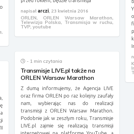
przed rokiem, będzie transmisja
b
to
napisał
arczi
,
23 kwietnia 2016
o
ORLEN
,
ORLEN Warsaw Marathon
,
Telewizja Polska
,
Transmisja w ruchu
,
TVP
,
youtube
p
a
,
I
n
- 1 min czytania
Transmisje LIVE.pl także na
T
ORLEN Warsaw Marathon
Z dumą informujemy, że Agencja LIVE
oraz firma ORLEN po raz kolejny zaufały
a,
nam, wybierając nas do realizacji
zę
transmisji z ORLEN Warsaw Marathon.
na
Podobnie jak w zeszłym roku, Transmisje
i
LIVE.pl zajmie się realizacją transmisji
I
internetowej na platformę YouTube, a