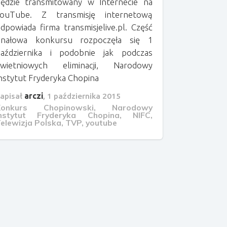
ędzie transmitowany w Internecie na
YouTube. Z transmisję internetową
dpowiada firma transmisjelive.pl. Część
finałowa konkursu rozpoczęła się 1
aździernika i podobnie jak podczas
kwietniowych eliminacji, Narodowy
nstytut Fryderyka Chopina
apisał
arczi
,
1 października 2015
Konkurs Chopinowski
,
Narodowy
Instytut Fryderyka Chopina
,
NIFC
,
elewizja Polska
,
TVP
,
youtube